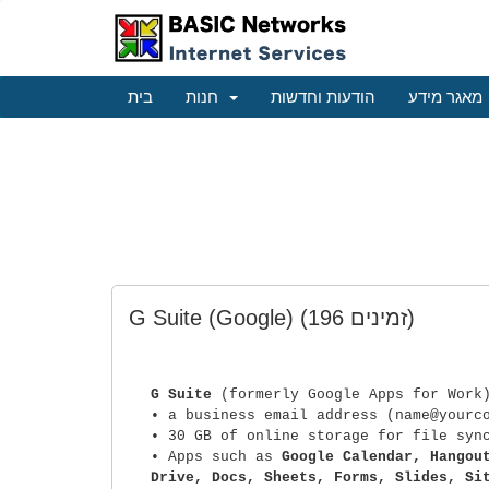
מאגר מידע
הודעות וחדשות
חנות
בית
G Suite (Google)
(196 זמינים)
G Suite
(formerly Google Apps for Work
• a business email address (name@yourc
• 30 GB of online storage for file syn
• Apps such as
Google Calendar, Hangou
Drive, Docs, Sheets, Forms, Slides, Si