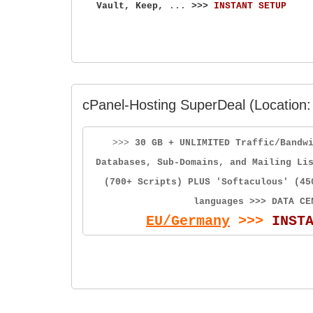
Vault, Keep,
...
>>>
INSTANT SETUP
cPanel-Hosting SuperDeal (Location:
>>>
30 GB + UNLIMITED Traffic/Bandw
Databases, Sub-Domains, and Mailing Li
(700+ Scripts) PLUS 'Softaculous' (45
languages >>> DATA CE
EU/Germany
>>>
INST