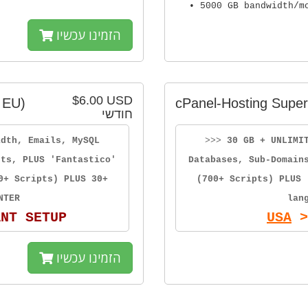
• 5000 GB bandwidth/m
הזמינו עכשיו
$6.00 USD
 EU)
cPanel-Hosting Super
חודשי
idth, Emails, MySQL
>>>
30 GB + UNLIMI
sts, PLUS 'Fantastico'
Databases, Sub-Domain
0+ Scripts) PLUS 30+
(700+ Scripts) PLUS 
NTER
lan
ANT SETUP
USA
>
הזמינו עכשיו