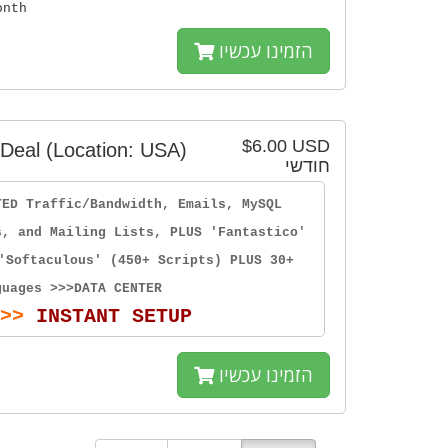
onth
הזמינו עכשיו
$6.00 USD
Deal (Location: USA)
חודשי
TED Traffic/Bandwidth, Emails, MySQL
s, and Mailing Lists, PLUS 'Fantastico'
'Softaculous' (450+ Scripts) PLUS 30+
guages >>>DATA CENTER
>>
INSTANT SETUP
הזמינו עכשיו