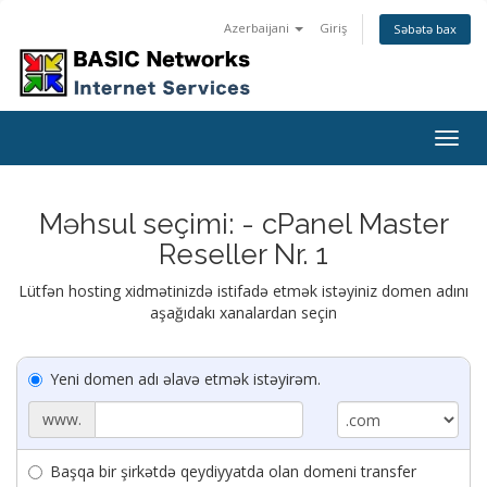
Azerbaijani
Giriş
Səbətə bax
Togg
navig
Məhsul seçimi: - cPanel Master
Reseller Nr. 1
Lütfən hosting xidmətinizdə istifadə etmək istəyiniz domen adını
aşağıdakı xanalardan seçin
Yeni domen adı əlavə etmək istəyirəm.
www.
Başqa bir şirkətdə qeydiyyatda olan domeni transfer