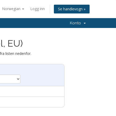
Norwegian
Logg inn
Se handlevogn »
Konto
l, EU)
fra listen nedenfor.