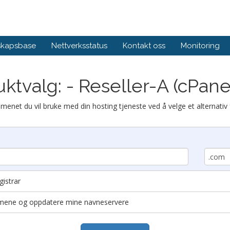
skapsbase
Nettverksstatus
Kontakt oss
Monitoring
ktvalg: - Reseller-A (cPane
menet du vil bruke med din hosting tjeneste ved å velge et alternativ 
istrar
domene og oppdatere mine navneservere