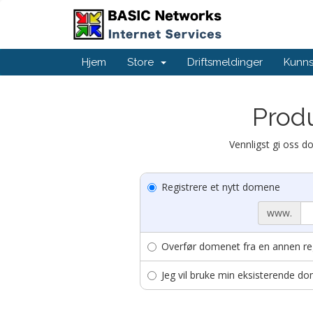
Hjem
Store
Driftsmeldinger
Kunn
Produ
Vennligst gi oss do
Registrere et nytt domene
www.
Overfør domenet fra en annen reg
Jeg vil bruke min eksisterende 