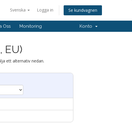
Svenska
Logga in
Se kundvagnen
a Oss
Monitoring
Konto
, EU)
ja ett alternativ nedan.