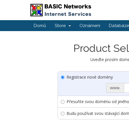
Domů
Store
Oznámení
Databáze 
Product Sel
Uveďte prosím domén
Registrace nové domény
www.
Přesuňte svou doménu od jiného 
Budu používat svou stávající do