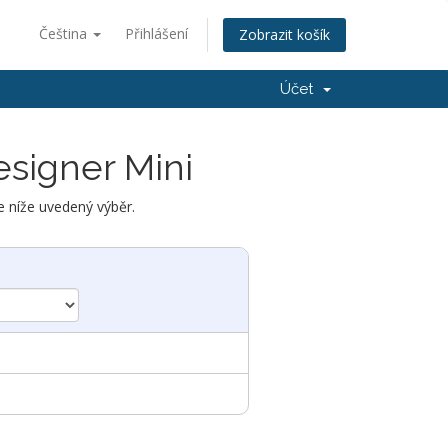
Čeština
Přihlášení
Zobrazit košík
Účet
esigner Mini
 níže uvedený výběr.