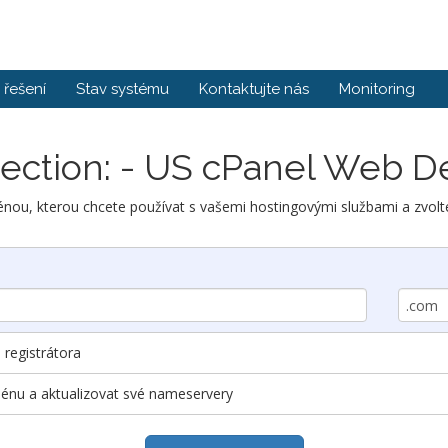
řešení
Stav systému
Kontaktujte nás
Monitoring
ection: - US cPanel Web D
ou, kterou chcete používat s vašemi hostingovými službami a zvolte
registrátora
ménu a aktualizovat své nameservery