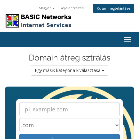
Magyar
Bejelentkezés
Kosár megtekintése
Togg
navig
Domain átregisztrálás
Egy másik kategória kiválasztása