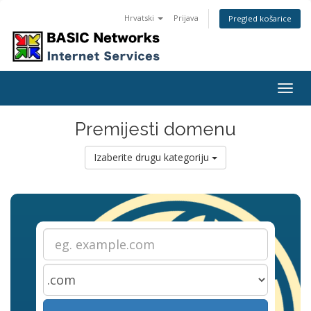
Hrvatski
Prijava
Pregled košarice
Togg
navig
Premijesti domenu
Izaberite drugu kategoriju