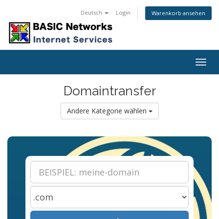
Deutsch
Login
Warenkorb ansehen
Togg
navig
Domaintransfer
Andere Kategorie wählen