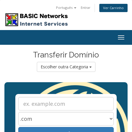
Português
Entrar
Ver Carrinho
Togg
navig
Transferir Domínio
Escolher outra Categoria