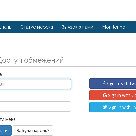
знань
Статус мережі
Зв'язок з нами
Monitoring
Доступ обмежений
а
Sign in with F
Sign in with G
Sign in with T
ти мене
Забули пароль?