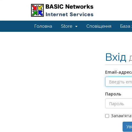
Головна
Store
Сповіщення
База 
Вхід
Email-адрес
Пароль
Запам'ята