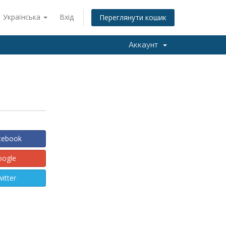
Українська
Вхід
Переглянути кошик
Аккаунт
acebook
oogle
witter