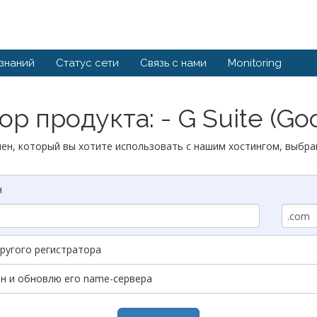
 знаний
Статус сети
Связь с нами
Monitoring
р продукта: - G Suite (Go
ен, который вы хотите использовать с нашим хостингом, выбра
н
другого регистратора
ен и обновлю его name-сервера