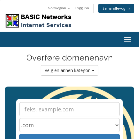
Norwegian
Logg inn
Se handlevogn »
Togg
navig
Overføre domenenavn
Velg en annen kategori