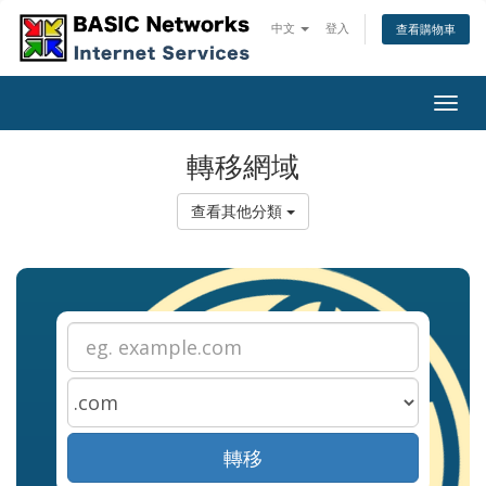
中文
登入
查看購物車
Togg
navig
轉移網域
查看其他分類
轉移